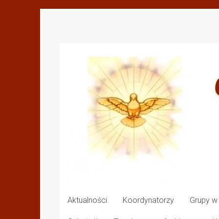
Przejdź
do
Odnowa
treści
w
Duchu
Świętym
Diecezji
Drohiczyńskiej
Aktualności
Koordynatorzy
Grupy w 