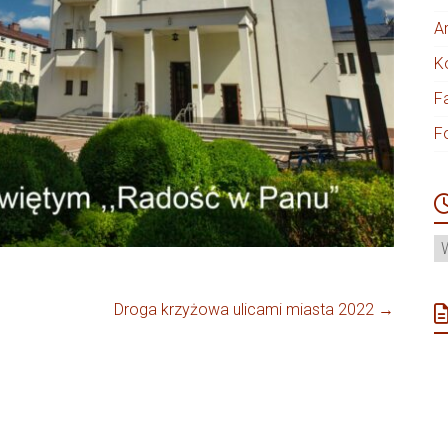
A
K
F
F
A
Droga krzyżowa ulicami miasta 2022
→