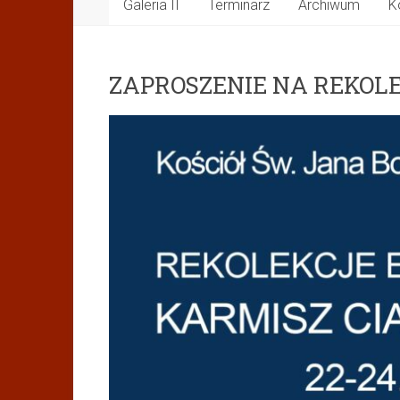
Galeria II
Terminarz
Archiwum
K
ZAPROSZENIE NA REKOL