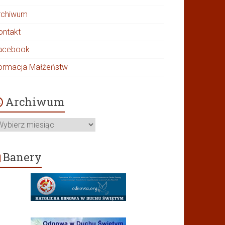
rchiwum
ontakt
acebook
ormacja Małżeństw
Archiwum
rchiwum
Banery