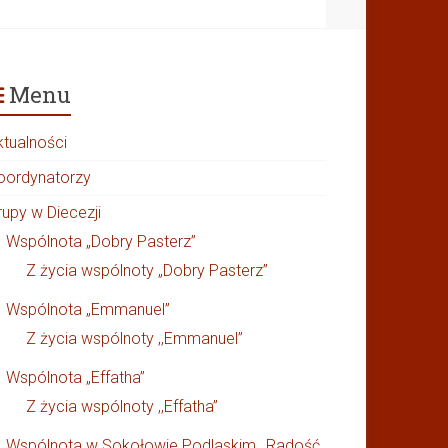
Menu
ktualności
oordynatorzy
rupy w Diecezji
Wspólnota „Dobry Pasterz”
Z życia wspólnoty „Dobry Pasterz”
Wspólnota „Emmanuel”
Z życia wspólnoty ,,Emmanuel”
Wspólnota „Effatha”
Z życia wspólnoty ,,Effatha”
Wspólnota w Sokołowie Podlaskim ,,Radość