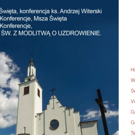
H
W
Ś
V
Ga
Ga
T