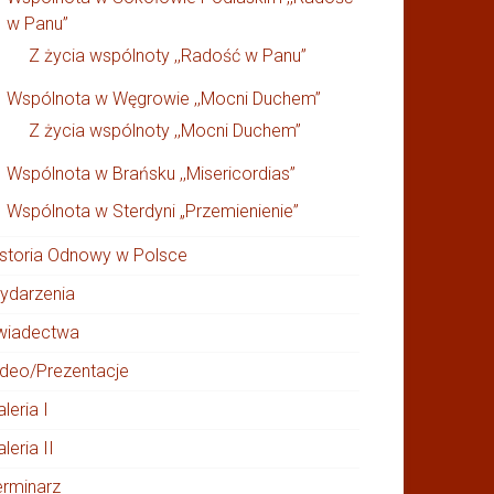
w Panu”
Z życia wspólnoty ,,Radość w Panu”
Wspólnota w Węgrowie ,,Mocni Duchem”
Z życia wspólnoty ,,Mocni Duchem”
Wspólnota w Brańsku ,,Misericordias”
Wspólnota w Sterdyni „Przemienienie”
istoria Odnowy w Polsce
ydarzenia
wiadectwa
ideo/Prezentacje
leria I
leria II
erminarz