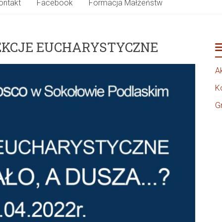
ontakt
Facebook
Formacja Małżeństw
EKCJE EUCHARYSTYCZNE
A
K
G