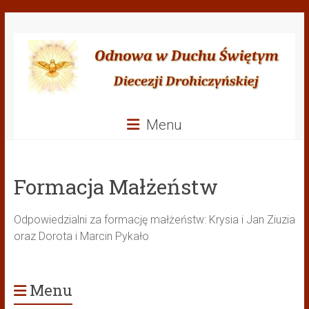
Przejdź
Odnowa
do
treści
w
Duchu
Świętym
Menu
Diecezji
Drohiczyńskiej
Formacja Małżeństw
Odpowiedzialni za formację małżeństw: Krysia i Jan Ziuzia
oraz Dorota i Marcin Pykało
Menu