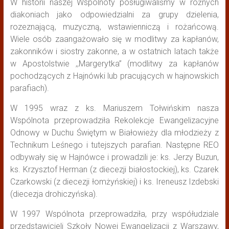
W historii naszej Wspólnoty posługiwaliśmy w różnych
diakoniach jako odpowiedzialni za grupy dzielenia,
rozeznającą, muzyczną, wstawienniczą i rożańcową.
Wiele osób zaangażowało się w modlitwy za kapłanów,
zakonników i siostry zakonne, a w ostatnich latach także
w Apostolstwie ,,Margerytka” (modlitwy za kapłanów
pochodzących z Hajnówki lub pracujących w hajnowskich
parafiach).
W 1995 wraz z ks. Mariuszem Tołwińskim nasza
Wspólnota przeprowadziła Rekolekcje Ewangelizacyjne
Odnowy w Duchu Świętym w Białowieży dla młodzieży z
Technikum Leśnego i tutejszych parafian. Następne REO
odbywały się w Hajnówce i prowadzili je: ks. Jerzy Buzun,
ks. Krzysztof Herman (z diecezji białostockiej), ks. Czarek
Czarkowski (z diecezji łomżyńskiej) i ks. Ireneusz Izdebski
(diecezja drohiczyńska).
W 1997 Wspólnota przeprowadziła, przy współudziale
przedstawicieli Szkoły Nowej Ewangelizacji z Warszawy,