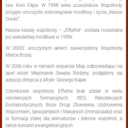
tzw. Kurs Filipa. W 1998 wielu uczestników Wspólnoty
przyjęło uroczyste zobowiązanie modlitwy i życia ,,Nasze
Credo”.
Nazwa naszej wspólnoty – ,,Effatha”- została rozeznana
po wieloletniej modlitwie w 1999r.
W 2002r. uroczystym aktem zawierzyliśmy Wspólnotę
Matce Bożej.
W 2006 roku w ramach wsparcia Misji, odpowiadając na
apel sióstr Misjonarek Świętej Rodziny, podjęliśmy się
adopcji chłopca z Afryki- Gloriego Kajan.
Członkowie wspólnoty Effatha brali udział w wielu
rekolekcjach formacyjnych: REO, Rekolekcjach
Eucharystycznych, Boże Drogi Zbawienia, Uzdrowienia
Wspomnień, Ignacjańskich i Maryjnych (Immaculata) oraz
w formacji stałej dla animatorów i liderów wspólnot, a
także kursach ewangelizacyjnych.