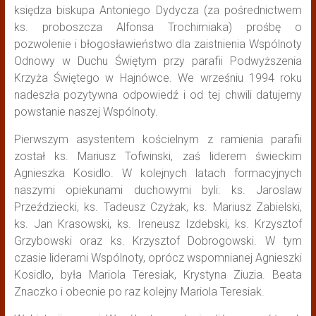
księdza biskupa Antoniego Dydycza (za pośrednictwem
ks. proboszcza Alfonsa Trochimiaka) prośbę o
pozwolenie i błogosławieństwo dla zaistnienia Wspólnoty
Odnowy w Duchu Świętym przy parafii Podwyższenia
Krzyża Świętego w Hajnówce. We wrześniu 1994 roku
nadeszła pozytywna odpowiedź i od tej chwili datujemy
powstanie naszej Wspólnoty.
Pierwszym asystentem kościelnym z ramienia parafii
został ks. Mariusz Tofwinski, zaś liderem świeckim
Agnieszka Kosidlo. W kolejnych latach formacyjnych
naszymi opiekunami duchowymi byli: ks. Jaroslaw
Przeździecki, ks. Tadeusz Czyżak, ks. Mariusz Zabielski,
ks. Jan Krasowski, ks. Ireneusz Izdebski, ks. Krzysztof
Grzybowski oraz ks. Krzysztof Dobrogowski. W tym
czasie liderami Wspólnoty, oprócz wspomnianej Agnieszki
Kosidlo, była Mariola Teresiak, Krystyna Ziuzia. Beata
Znaczko i obecnie po raz kolejny Mariola Teresiak.