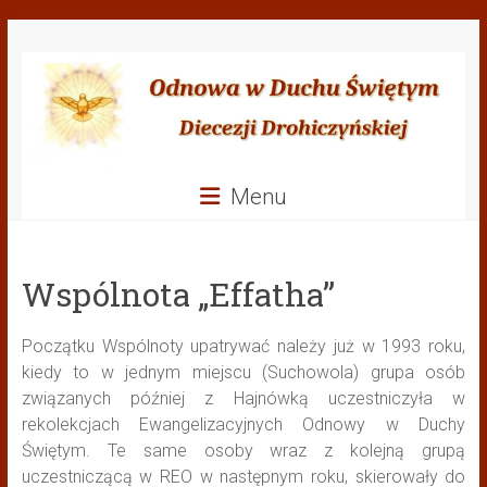
Przejdź
Odnowa
do
treści
w
Duchu
Świętym
Menu
Diecezji
Drohiczyńskiej
Wspólnota „Effatha”
Początku Wspólnoty upatrywać należy już w 1993 roku,
kiedy to w jednym miejscu (Suchowola) grupa osób
związanych później z Hajnówką uczestniczyła w
rekolekcjach Ewangelizacyjnych Odnowy w Duchy
Świętym. Te same osoby wraz z kolejną grupą
uczestniczącą w REO w następnym roku, skierowały do