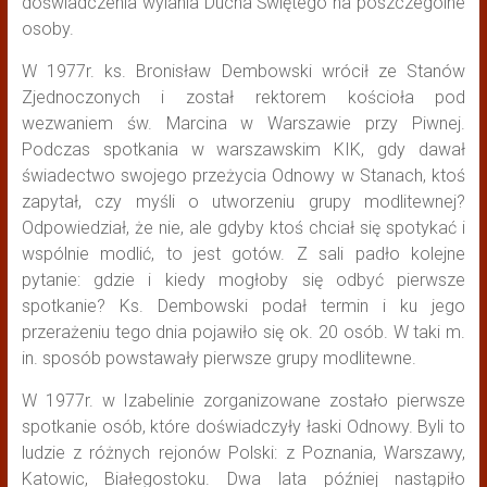
doświadczenia wylania Ducha Świętego na poszczególne
osoby.
W 1977r. ks. Bronisław Dembowski wrócił ze Stanów
Zjednoczonych i został rektorem kościoła pod
wezwaniem św. Marcina w Warszawie przy Piwnej.
Podczas spotkania w warszawskim KIK, gdy dawał
świadectwo swojego przeżycia Odnowy w Stanach, ktoś
zapytał, czy myśli o utworzeniu grupy modlitewnej?
Odpowiedział, że nie, ale gdyby ktoś chciał się spotykać i
wspólnie modlić, to jest gotów. Z sali padło kolejne
pytanie: gdzie i kiedy mogłoby się odbyć pierwsze
spotkanie? Ks. Dembowski podał termin i ku jego
przerażeniu tego dnia pojawiło się ok. 20 osób. W taki m.
in. sposób powstawały pierwsze grupy modlitewne.
W 1977r. w Izabelinie zorganizowane zostało pierwsze
spotkanie osób, które doświadczyły łaski Odnowy. Byli to
ludzie z różnych rejonów Polski: z Poznania, Warszawy,
Katowic, Białegostoku. Dwa lata później nastąpiło