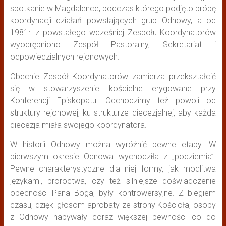
spotkanie w Magdalence, podczas którego podjęto próbę
koordynacji działań powstających grup Odnowy, a od
1981r. z powstałego wcześniej Zespołu Koordynatorów
wyodrębniono Zespół Pastoralny, Sekretariat i
odpowiedzialnych rejonowych.
Obecnie Zespół Koordynatorów zamierza przekształcić
się w stowarzyszenie kościelne erygowane przy
Konferencji Episkopatu. Odchodzimy też powoli od
struktury rejonowej, ku strukturze diecezjalnej, aby każda
diecezja miała swojego koordynatora.
W historii Odnowy można wyróżnić pewne etapy. W
pierwszym okresie Odnowa wychodziła z „podziemia”.
Pewne charakterystyczne dla niej formy, jak modlitwa
językami, proroctwa, czy też silniejsze doświadczenie
obecności Pana Boga, były kontrowersyjne. Z biegiem
czasu, dzięki głosom aprobaty ze strony Kościoła, osoby
z Odnowy nabywały coraz większej pewności co do