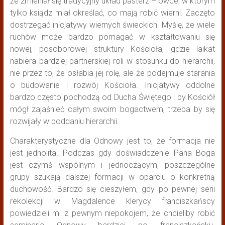
że zmieniał się tradycyjny układ pasterz – owce, w którym
tylko ksiądz miał określać, co mają robić wierni. Zaczęto
dostrzegać inicjatywy wiernych świeckich. Myślę, że wiele
ruchów może bardzo pomagać w kształtowaniu się
nowej, posoborowej struktury Kościoła, gdzie laikat
nabiera bardziej partnerskiej roli w stosunku do hierarchii,
nie przez to, że osłabia jej rolę, ale że podejmuje starania
o budowanie i rozwój Kościoła. Inicjatywy oddolne
bardzo często pochodzą od Ducha Świętego i by Kościół
mógł zajaśnieć całym swoim bogactwem, trzeba by się
rozwijały w poddaniu hierarchii.
Charakterystyczne dla Odnowy jest to, że formacja nie
jest jednolita. Podczas gdy doświadczenie Pana Boga
jest czymś wspólnym i jednoczącym, poszczególne
grupy szukają dalszej formacji w oparciu o konkretną
duchowość. Bardzo się cieszyłem, gdy po pewnej serii
rekolekcji w Magdalence klerycy franciszkańscy
powiedzieli mi z pewnym niepokojem, że chcieliby robić