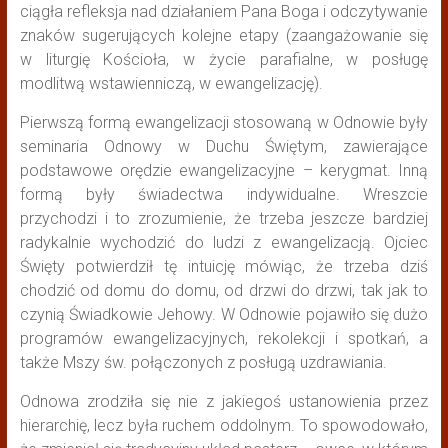
ciągła refleksja nad działaniem Pana Boga i odczytywanie
znaków sugerujących kolejne etapy (zaangażowanie się
w liturgię Kościoła, w życie parafialne, w posługę
modlitwą wstawienniczą, w ewangelizację).
Pierwszą formą ewangelizacji stosowaną w Odnowie były
seminaria Odnowy w Duchu Świętym, zawierające
podstawowe orędzie ewangelizacyjne – kerygmat. Inną
formą były świadectwa indywidualne. Wreszcie
przychodzi i to zrozumienie, że trzeba jeszcze bardziej
radykalnie wychodzić do ludzi z ewangelizacją. Ojciec
Święty potwierdził tę intuicję mówiąc, że trzeba dziś
chodzić od domu do domu, od drzwi do drzwi, tak jak to
czynią Świadkowie Jehowy. W Odnowie pojawiło się dużo
programów ewangelizacyjnych, rekolekcji i spotkań, a
także Mszy św. połączonych z posługą uzdrawiania.
Odnowa zrodziła się nie z jakiegoś ustanowienia przez
hierarchię, lecz była ruchem oddolnym. To spowodowało,