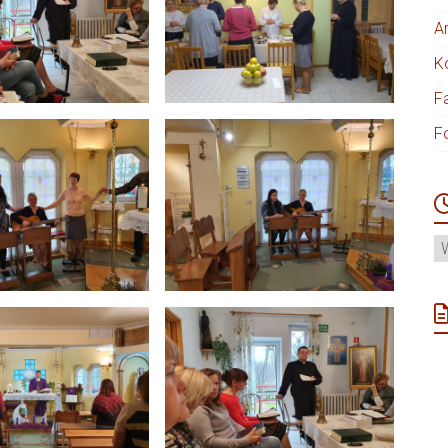
A
K
F
F
A