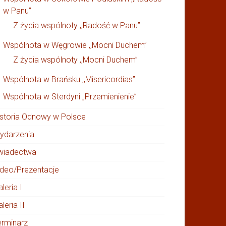
w Panu”
Z życia wspólnoty ,,Radość w Panu”
Wspólnota w Węgrowie ,,Mocni Duchem”
Z życia wspólnoty ,,Mocni Duchem”
Wspólnota w Brańsku ,,Misericordias”
Wspólnota w Sterdyni „Przemienienie”
istoria Odnowy w Polsce
ydarzenia
wiadectwa
ideo/Prezentacje
leria I
leria II
erminarz