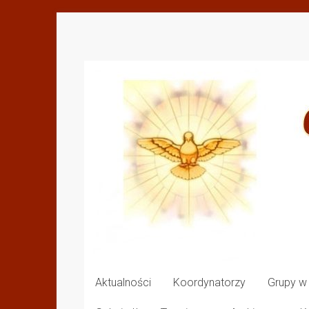
Przejdź
do
Odnowa
treści
w
Duchu
Świętym
Diecezji
Drohiczyńskiej
Aktualności
Koordynatorzy
Grupy w 