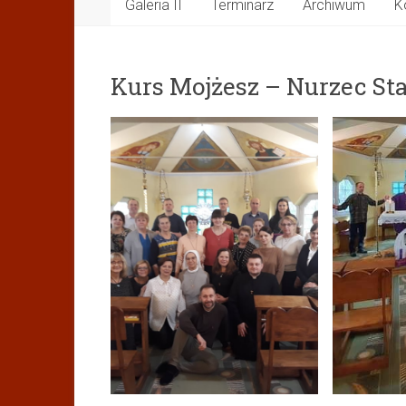
Galeria II
Terminarz
Archiwum
K
Kurs Mojżesz – Nurzec Sta