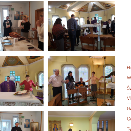
H
W
Ś
V
Ga
Ga
T