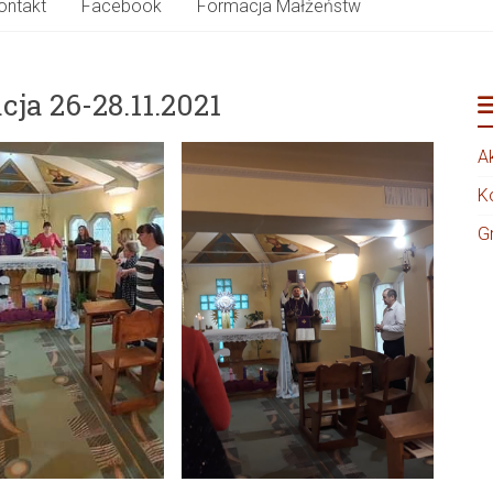
ontakt
Facebook
Formacja Małżeństw
cja 26-28.11.2021
A
K
G