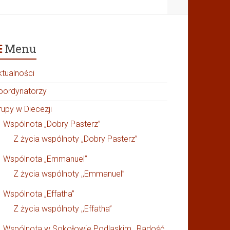
Menu
ktualności
oordynatorzy
rupy w Diecezji
Wspólnota „Dobry Pasterz”
Z życia wspólnoty „Dobry Pasterz”
Wspólnota „Emmanuel”
Z życia wspólnoty ,,Emmanuel”
Wspólnota „Effatha”
Z życia wspólnoty ,,Effatha”
Wspólnota w Sokołowie Podlaskim ,,Radość