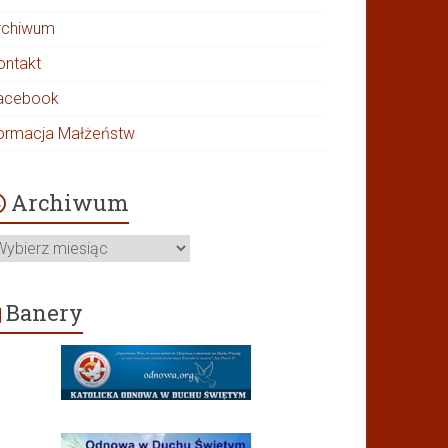
rchiwum
ontakt
acebook
ormacja Małżeństw
Archiwum
rchiwum
Banery