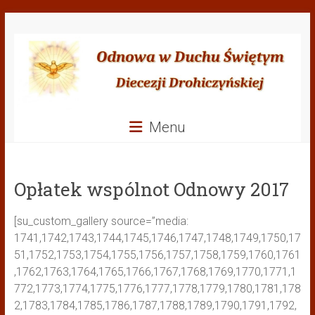
Przejdź
Odnowa
do
treści
w
Duchu
Świętym
Menu
Diecezji
Drohiczyńskiej
Opłatek wspólnot Odnowy 2017
[su_custom_gallery source=”media:
1741,1742,1743,1744,1745,1746,1747,1748,1749,1750,17
51,1752,1753,1754,1755,1756,1757,1758,1759,1760,1761
,1762,1763,1764,1765,1766,1767,1768,1769,1770,1771,1
772,1773,1774,1775,1776,1777,1778,1779,1780,1781,178
2,1783,1784,1785,1786,1787,1788,1789,1790,1791,1792,