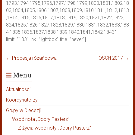
1793,1794,1795,1796,1797,1798,1799,1800,1801,1802,18
03,1804,1805,1806,1807,1808,1809,1810,1811,1812,1813
,1814,1815,1816,1817,1818,1819,1820,1821,1822,1823,1
824,1825,1826,1827,1828,1829,1830,1831,1832,1833,183
4,1835,1836,1837,1838,1839,1840,1841,1842,1843″
limit=”103″ link=”lightbox” title=”never”]
←
Procesja różańcowa
OSCH 2017
→
Menu
Aktualności
Koordynatorzy
Grupy w Diecezji
Wspólnota „Dobry Pasterz”
Z życia wspólnoty „Dobry Pasterz”