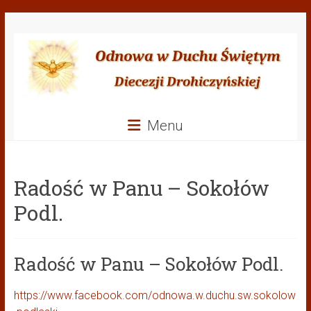
Przejdź
Odnowa
do
treści
w
Duchu
Świętym
Menu
Diecezji
Drohiczyńskiej
Radość w Panu – Sokołów
Podl.
Radość w Panu – Sokołów Podl.
https://www.facebook.com/odnowa.w.duchu.sw.sokolow