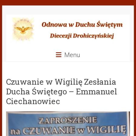
Przejdź
Odnowa
do
treści
w
Duchu
Świętym
Menu
Diecezji
Drohiczyńskiej
Czuwanie w Wigilię Zesłania
Ducha Świętego – Emmanuel
Ciechanowiec